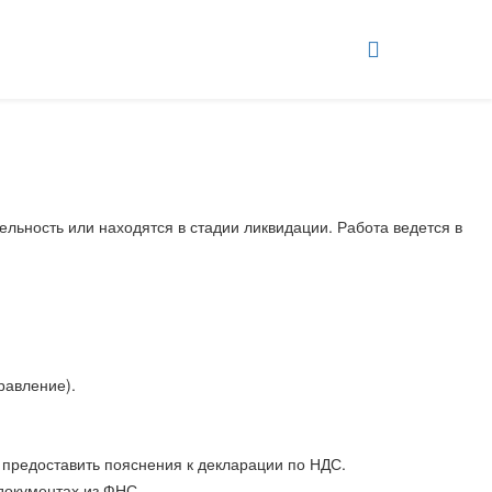
льность или находятся в стадии ликвидации. Работа ведется в
равление).
ия предоставить пояснения к декларации по НДС.
документах из ФНС.