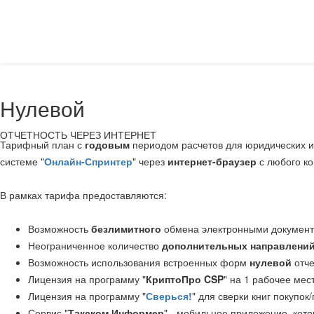
Нулевой
ОТЧЕТНОСТЬ ЧЕРЕЗ ИНТЕРНЕТ
Тарифный план с
годовым
периодом расчетов для юридических и 
системе "
Онлайн-Спринтер
" через
интернет-браузер
с любого к
В рамках тарифа предоставляются:
Возможность
безлимитного
обмена электронными докумен
Неограниченное количество
дополнительных направлени
Возможность использования встроенных форм
нулевой
отче
Лицензия на программу "
КриптоПро CSP
" на 1 рабочее мест
Лицензия на программу "
Сверься!
" для сверки книг покупо
Сервис "
Такском Информер
" - мобильное приложение, кот