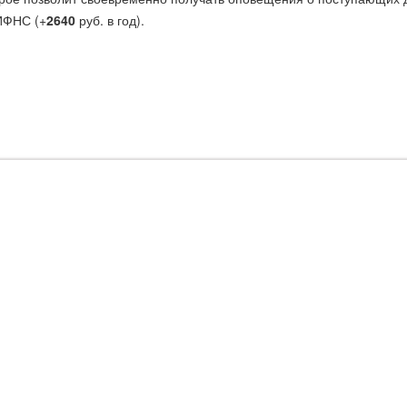
 ИФНС (+
2640
руб. в год).