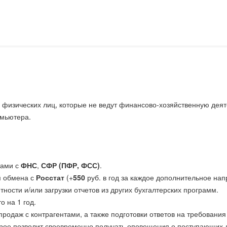
физических лиц, которые не ведут финансово-хозяйственную деяте
омьютера.
тами с
ФНС
,
СФР (ПФР, ФСС)
.
й
обмена с
Росстат
(+
550
руб. в год за каждое дополнительное нап
тности и/или загрузки отчетов из других бухгалтерских программ.
о на 1 год.
к/продаж с контрагентами, а также подготовки ответов на требован
орое позволит своевременно получать оповещения о поступающих 